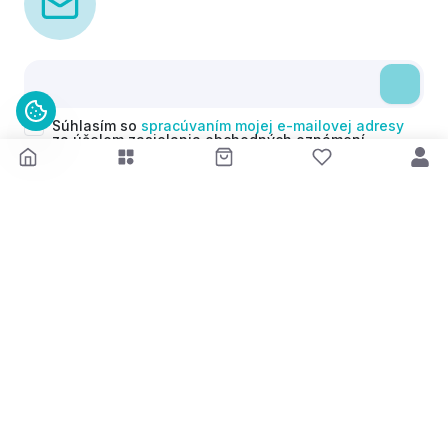
Súhlasím so
spracúvaním mojej e-mailovej adresy
za účelom zasielania obchodných oznámení
(newsletterov) v súlade s čl. 6 ods. 1 písm. a)
Nariadenia GDPR. Svoj súhlas môžem kedykoľvek
odvolať.