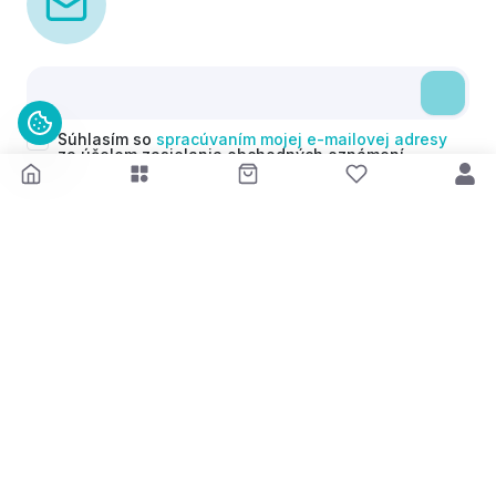
Súhlasím so
spracúvaním mojej e-mailovej adresy
za účelom zasielania obchodných oznámení
(newsletterov) v súlade s čl. 6 ods. 1 písm. a)
Nariadenia GDPR. Svoj súhlas môžem kedykoľvek
odvolať.