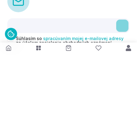
Súhlasím so
spracúvaním mojej e-mailovej adresy
za účelom zasielania obchodných oznámení
(newsletterov) v súlade s čl. 6 ods. 1 písm. a)
Nariadenia GDPR. Svoj súhlas môžem kedykoľvek
odvolať.