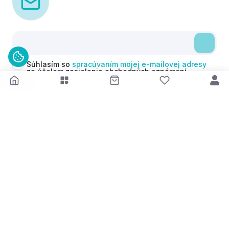
Súhlasím so
spracúvaním mojej e-mailovej adresy
za účelom zasielania obchodných oznámení
(newsletterov) v súlade s čl. 6 ods. 1 písm. a)
Nariadenia GDPR. Svoj súhlas môžem kedykoľvek
odvolať.