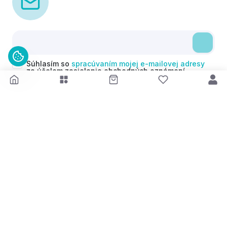
Súhlasím so
spracúvaním mojej e-mailovej adresy
za účelom zasielania obchodných oznámení
(newsletterov) v súlade s čl. 6 ods. 1 písm. a)
Nariadenia GDPR. Svoj súhlas môžem kedykoľvek
odvolať.