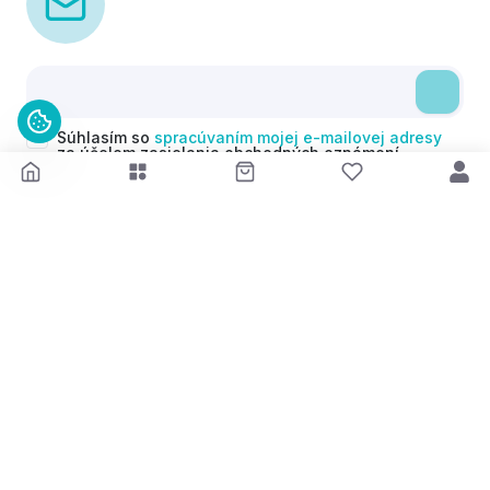
Súhlasím so
spracúvaním mojej e-mailovej adresy
za účelom zasielania obchodných oznámení
(newsletterov) v súlade s čl. 6 ods. 1 písm. a)
Nariadenia GDPR. Svoj súhlas môžem kedykoľvek
odvolať.