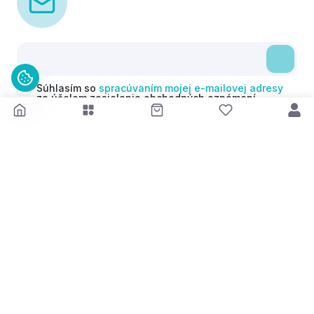
Súhlasím so
spracúvaním mojej e-mailovej adresy
za účelom zasielania obchodných oznámení
(newsletterov) v súlade s čl. 6 ods. 1 písm. a)
Nariadenia GDPR. Svoj súhlas môžem kedykoľvek
odvolať.