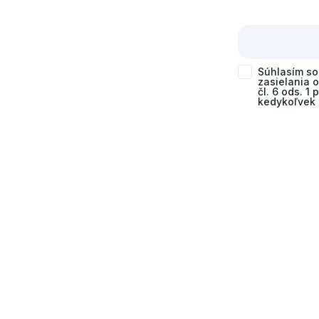
Súhlasím s
zasielania 
čl. 6 ods. 1
kedykoľvek 