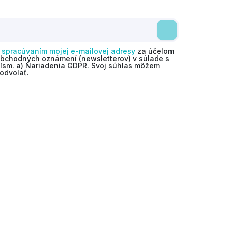
o
spracúvaním mojej e-mailovej adresy
za účelom
obchodných oznámení (newsletterov) v súlade s
 písm. a) Nariadenia GDPR. Svoj súhlas môžem
odvolať.