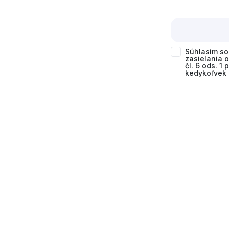
Súhlasím s
zasielania 
čl. 6 ods. 1
kedykoľvek 