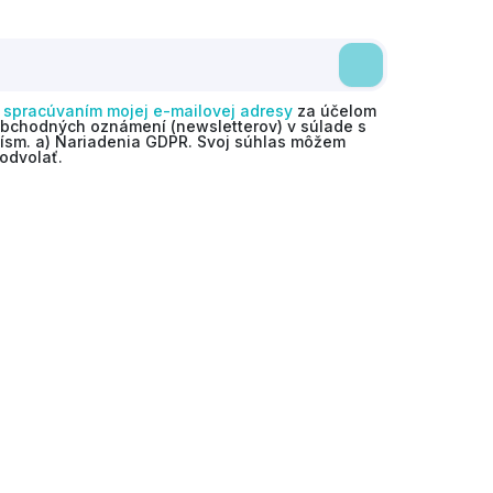
o
spracúvaním mojej e-mailovej adresy
za účelom
obchodných oznámení (newsletterov) v súlade s
 písm. a) Nariadenia GDPR. Svoj súhlas môžem
odvolať.