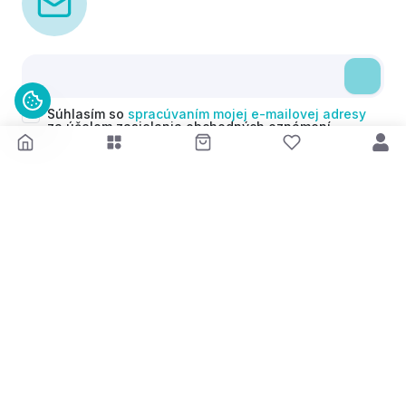
Súhlasím so
spracúvaním mojej e-mailovej adresy
za účelom zasielania obchodných oznámení
(newsletterov) v súlade s čl. 6 ods. 1 písm. a)
Nariadenia GDPR. Svoj súhlas môžem kedykoľvek
odvolať.