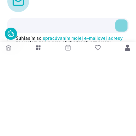
Súhlasím so
spracúvaním mojej e-mailovej adresy
za účelom zasielania obchodných oznámení
(newsletterov) v súlade s čl. 6 ods. 1 písm. a)
Nariadenia GDPR. Svoj súhlas môžem kedykoľvek
odvolať.