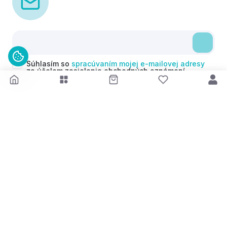
Súhlasím so
spracúvaním mojej e-mailovej adresy
za účelom zasielania obchodných oznámení
(newsletterov) v súlade s čl. 6 ods. 1 písm. a)
Nariadenia GDPR. Svoj súhlas môžem kedykoľvek
odvolať.