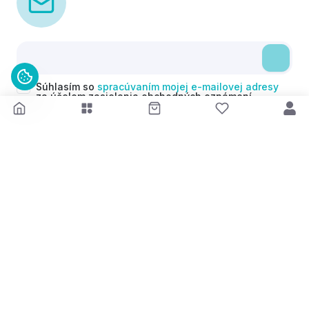
Súhlasím so
spracúvaním mojej e-mailovej adresy
za účelom zasielania obchodných oznámení
(newsletterov) v súlade s čl. 6 ods. 1 písm. a)
Nariadenia GDPR. Svoj súhlas môžem kedykoľvek
odvolať.