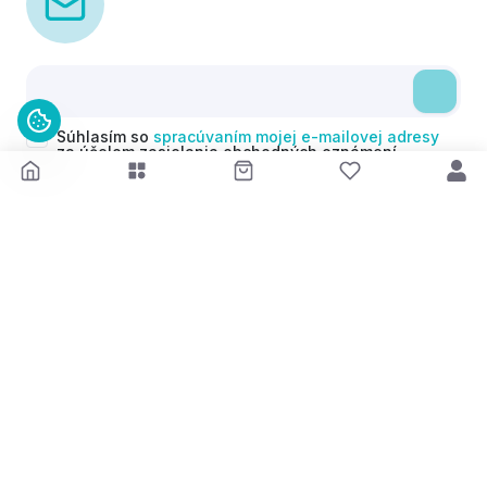
Súhlasím so
spracúvaním mojej e-mailovej adresy
za účelom zasielania obchodných oznámení
(newsletterov) v súlade s čl. 6 ods. 1 písm. a)
Nariadenia GDPR. Svoj súhlas môžem kedykoľvek
odvolať.