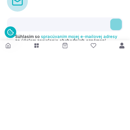
Súhlasím so
spracúvaním mojej e-mailovej adresy
za účelom zasielania obchodných oznámení
(newsletterov) v súlade s čl. 6 ods. 1 písm. a)
Nariadenia GDPR. Svoj súhlas môžem kedykoľvek
odvolať.