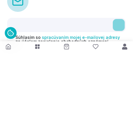
Súhlasím so
spracúvaním mojej e-mailovej adresy
za účelom zasielania obchodných oznámení
(newsletterov) v súlade s čl. 6 ods. 1 písm. a)
Nariadenia GDPR. Svoj súhlas môžem kedykoľvek
odvolať.