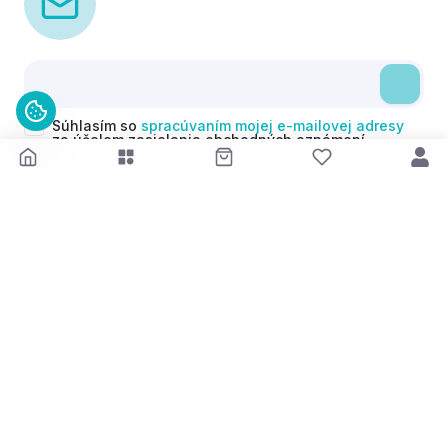
Súhlasím so
spracúvaním mojej e-mailovej adresy
za účelom zasielania obchodných oznámení
(newsletterov) v súlade s čl. 6 ods. 1 písm. a)
Nariadenia GDPR. Svoj súhlas môžem kedykoľvek
odvolať.