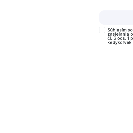
Súhlasím s
zasielania 
čl. 6 ods. 1
kedykoľvek 