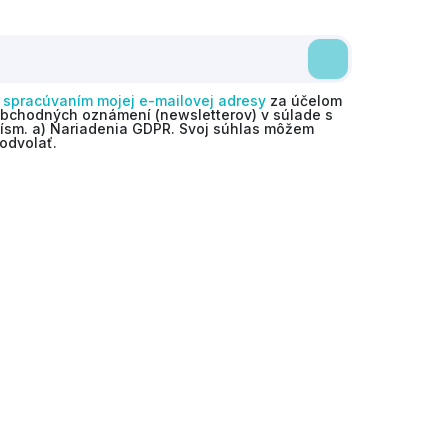
o
spracúvaním mojej e-mailovej adresy
za účelom
obchodných oznámení (newsletterov) v súlade s
 písm. a) Nariadenia GDPR. Svoj súhlas môžem
odvolať.