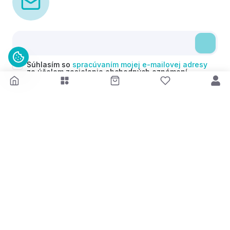
Súhlasím so
spracúvaním mojej e-mailovej adresy
za účelom zasielania obchodných oznámení
(newsletterov) v súlade s čl. 6 ods. 1 písm. a)
Nariadenia GDPR. Svoj súhlas môžem kedykoľvek
odvolať.