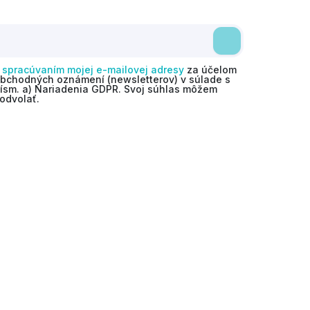
o
spracúvaním mojej e-mailovej adresy
za účelom
obchodných oznámení (newsletterov) v súlade s
 písm. a) Nariadenia GDPR. Svoj súhlas môžem
odvolať.