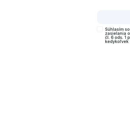
Súhlasím s
zasielania 
čl. 6 ods. 1
kedykoľvek 