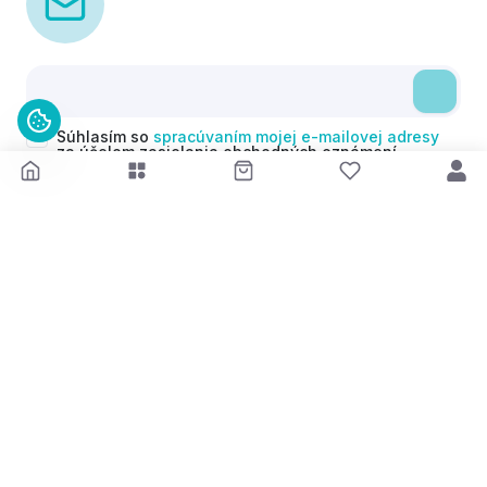
Súhlasím so
spracúvaním mojej e-mailovej adresy
za účelom zasielania obchodných oznámení
(newsletterov) v súlade s čl. 6 ods. 1 písm. a)
Nariadenia GDPR. Svoj súhlas môžem kedykoľvek
odvolať.