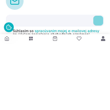
Súhlasím so
spracúvaním mojej e-mailovej adresy
za účelom zasielania obchodných oznámení
(newsletterov) v súlade s čl. 6 ods. 1 písm. a)
Nariadenia GDPR. Svoj súhlas môžem kedykoľvek
odvolať.