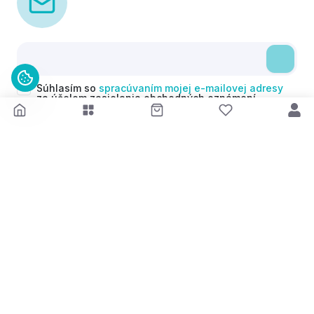
Súhlasím so
spracúvaním mojej e-mailovej adresy
za účelom zasielania obchodných oznámení
(newsletterov) v súlade s čl. 6 ods. 1 písm. a)
Nariadenia GDPR. Svoj súhlas môžem kedykoľvek
odvolať.