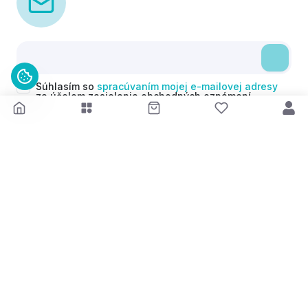
Súhlasím so
spracúvaním mojej e-mailovej adresy
za účelom zasielania obchodných oznámení
(newsletterov) v súlade s čl. 6 ods. 1 písm. a)
Nariadenia GDPR. Svoj súhlas môžem kedykoľvek
odvolať.