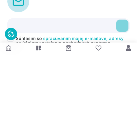
Súhlasím so
spracúvaním mojej e-mailovej adresy
za účelom zasielania obchodných oznámení
(newsletterov) v súlade s čl. 6 ods. 1 písm. a)
Nariadenia GDPR. Svoj súhlas môžem kedykoľvek
odvolať.