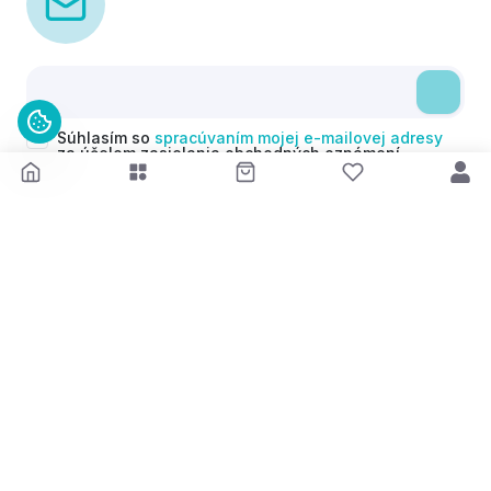
Súhlasím so
spracúvaním mojej e-mailovej adresy
za účelom zasielania obchodných oznámení
(newsletterov) v súlade s čl. 6 ods. 1 písm. a)
Nariadenia GDPR. Svoj súhlas môžem kedykoľvek
odvolať.