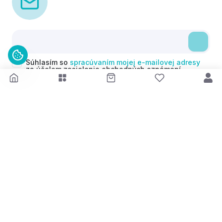
Súhlasím so
spracúvaním mojej e-mailovej adresy
za účelom zasielania obchodných oznámení
(newsletterov) v súlade s čl. 6 ods. 1 písm. a)
Nariadenia GDPR. Svoj súhlas môžem kedykoľvek
odvolať.