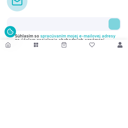
Súhlasím so
spracúvaním mojej e-mailovej adresy
za účelom zasielania obchodných oznámení
(newsletterov) v súlade s čl. 6 ods. 1 písm. a)
Nariadenia GDPR. Svoj súhlas môžem kedykoľvek
odvolať.