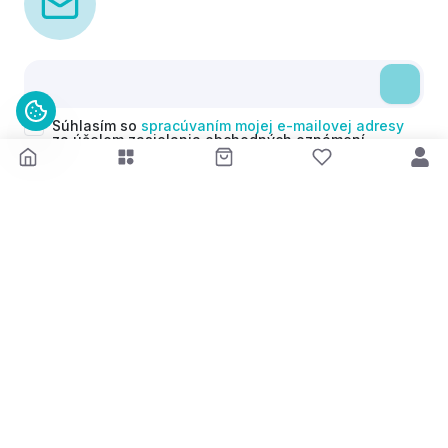
Súhlasím so
spracúvaním mojej e-mailovej adresy
za účelom zasielania obchodných oznámení
(newsletterov) v súlade s čl. 6 ods. 1 písm. a)
Nariadenia GDPR. Svoj súhlas môžem kedykoľvek
odvolať.