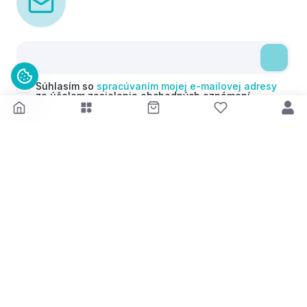
Súhlasím so
spracúvaním mojej e-mailovej adresy
za účelom zasielania obchodných oznámení
(newsletterov) v súlade s čl. 6 ods. 1 písm. a)
Nariadenia GDPR. Svoj súhlas môžem kedykoľvek
odvolať.