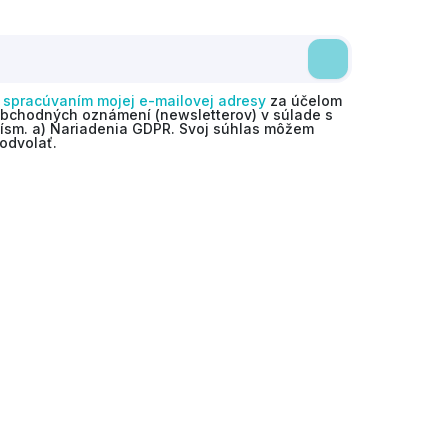
o
spracúvaním mojej e-mailovej adresy
za účelom
obchodných oznámení (newsletterov) v súlade s
 písm. a) Nariadenia GDPR. Svoj súhlas môžem
odvolať.