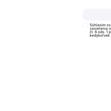
Súhlasím s
zasielania 
čl. 6 ods. 1
kedykoľvek 