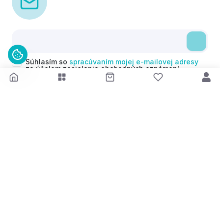
Súhlasím so
spracúvaním mojej e-mailovej adresy
za účelom zasielania obchodných oznámení
(newsletterov) v súlade s čl. 6 ods. 1 písm. a)
Nariadenia GDPR. Svoj súhlas môžem kedykoľvek
odvolať.