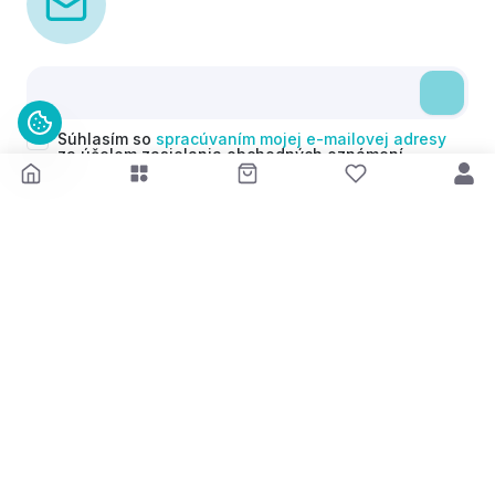
Súhlasím so
spracúvaním mojej e-mailovej adresy
za účelom zasielania obchodných oznámení
(newsletterov) v súlade s čl. 6 ods. 1 písm. a)
Nariadenia GDPR. Svoj súhlas môžem kedykoľvek
odvolať.