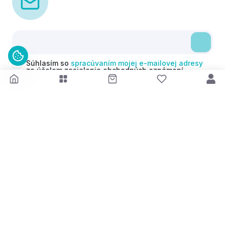
Súhlasím so
spracúvaním mojej e-mailovej adresy
za účelom zasielania obchodných oznámení
(newsletterov) v súlade s čl. 6 ods. 1 písm. a)
Nariadenia GDPR. Svoj súhlas môžem kedykoľvek
odvolať.