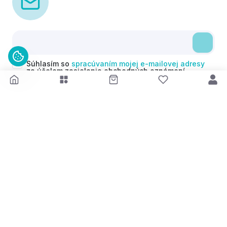
Súhlasím so
spracúvaním mojej e-mailovej adresy
za účelom zasielania obchodných oznámení
(newsletterov) v súlade s čl. 6 ods. 1 písm. a)
Nariadenia GDPR. Svoj súhlas môžem kedykoľvek
odvolať.