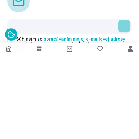
Súhlasím so
spracúvaním mojej e-mailovej adresy
za účelom zasielania obchodných oznámení
(newsletterov) v súlade s čl. 6 ods. 1 písm. a)
Nariadenia GDPR. Svoj súhlas môžem kedykoľvek
odvolať.