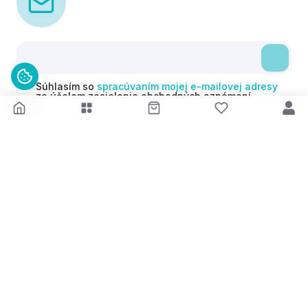
Súhlasím so
spracúvaním mojej e-mailovej adresy
za účelom zasielania obchodných oznámení
(newsletterov) v súlade s čl. 6 ods. 1 písm. a)
Nariadenia GDPR. Svoj súhlas môžem kedykoľvek
odvolať.