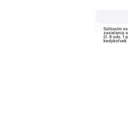
Súhlasím s
zasielania 
čl. 6 ods. 1
kedykoľvek 