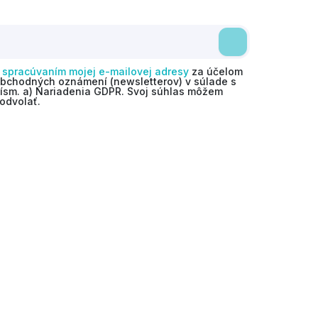
o
spracúvaním mojej e-mailovej adresy
za účelom
obchodných oznámení (newsletterov) v súlade s
 písm. a) Nariadenia GDPR. Svoj súhlas môžem
odvolať.