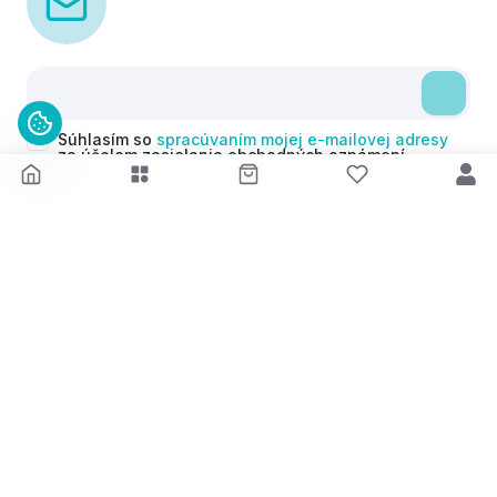
Súhlasím so
spracúvaním mojej e-mailovej adresy
za účelom zasielania obchodných oznámení
(newsletterov) v súlade s čl. 6 ods. 1 písm. a)
Nariadenia GDPR. Svoj súhlas môžem kedykoľvek
odvolať.