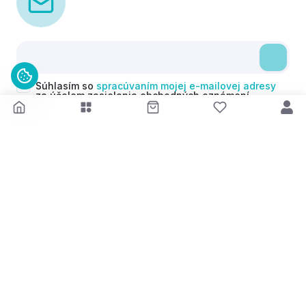
Súhlasím so
spracúvaním mojej e-mailovej adresy
za účelom zasielania obchodných oznámení
(newsletterov) v súlade s čl. 6 ods. 1 písm. a)
Nariadenia GDPR. Svoj súhlas môžem kedykoľvek
odvolať.