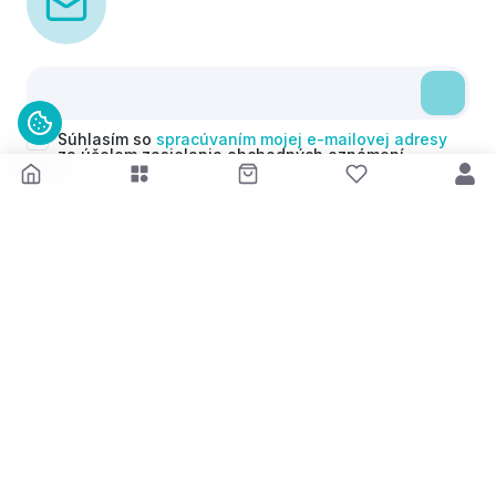
Súhlasím so
spracúvaním mojej e-mailovej adresy
za účelom zasielania obchodných oznámení
(newsletterov) v súlade s čl. 6 ods. 1 písm. a)
Nariadenia GDPR. Svoj súhlas môžem kedykoľvek
odvolať.