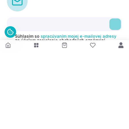
Súhlasím so
spracúvaním mojej e-mailovej adresy
za účelom zasielania obchodných oznámení
(newsletterov) v súlade s čl. 6 ods. 1 písm. a)
Nariadenia GDPR. Svoj súhlas môžem kedykoľvek
odvolať.