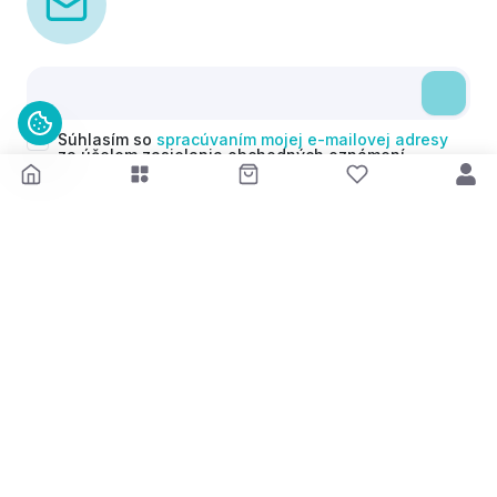
Súhlasím so
spracúvaním mojej e-mailovej adresy
za účelom zasielania obchodných oznámení
(newsletterov) v súlade s čl. 6 ods. 1 písm. a)
Nariadenia GDPR. Svoj súhlas môžem kedykoľvek
odvolať.