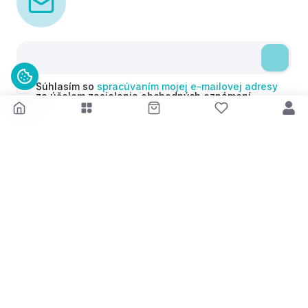
Súhlasím so
spracúvaním mojej e-mailovej adresy
za účelom zasielania obchodných oznámení
(newsletterov) v súlade s čl. 6 ods. 1 písm. a)
Nariadenia GDPR. Svoj súhlas môžem kedykoľvek
odvolať.