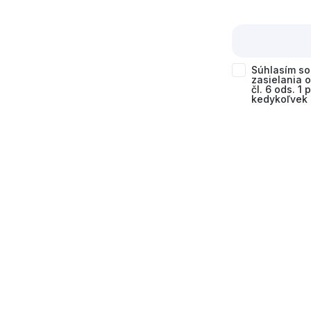
Súhlasím s
zasielania 
čl. 6 ods. 1
kedykoľvek 