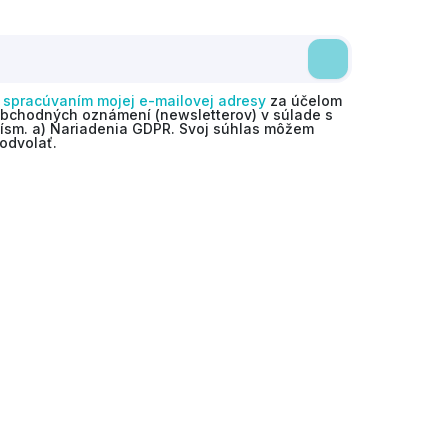
o
spracúvaním mojej e-mailovej adresy
za účelom
obchodných oznámení (newsletterov) v súlade s
 písm. a) Nariadenia GDPR. Svoj súhlas môžem
odvolať.