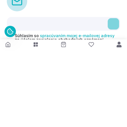
Súhlasím so
spracúvaním mojej e-mailovej adresy
za účelom zasielania obchodných oznámení
(newsletterov) v súlade s čl. 6 ods. 1 písm. a)
Nariadenia GDPR. Svoj súhlas môžem kedykoľvek
odvolať.