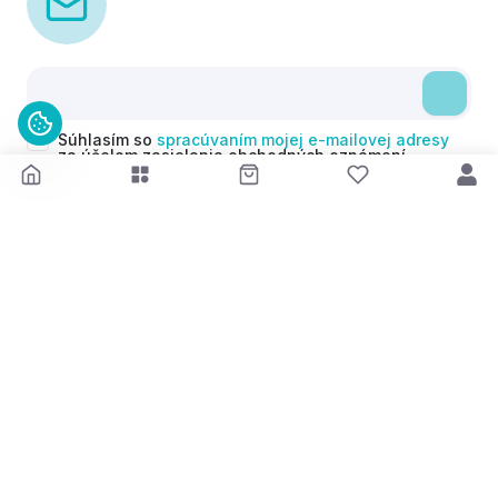
Súhlasím so
spracúvaním mojej e-mailovej adresy
za účelom zasielania obchodných oznámení
(newsletterov) v súlade s čl. 6 ods. 1 písm. a)
Nariadenia GDPR. Svoj súhlas môžem kedykoľvek
odvolať.