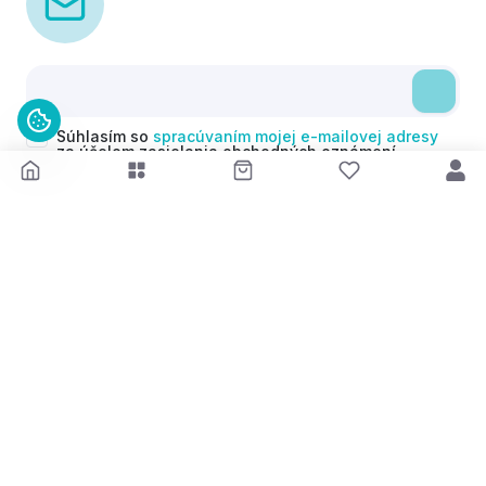
Súhlasím so
spracúvaním mojej e-mailovej adresy
za účelom zasielania obchodných oznámení
(newsletterov) v súlade s čl. 6 ods. 1 písm. a)
Nariadenia GDPR. Svoj súhlas môžem kedykoľvek
odvolať.