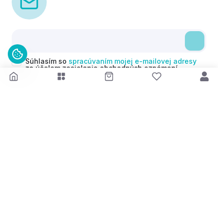
Súhlasím so
spracúvaním mojej e-mailovej adresy
za účelom zasielania obchodných oznámení
(newsletterov) v súlade s čl. 6 ods. 1 písm. a)
Nariadenia GDPR. Svoj súhlas môžem kedykoľvek
odvolať.