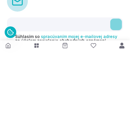
Súhlasím so
spracúvaním mojej e-mailovej adresy
za účelom zasielania obchodných oznámení
(newsletterov) v súlade s čl. 6 ods. 1 písm. a)
Nariadenia GDPR. Svoj súhlas môžem kedykoľvek
odvolať.